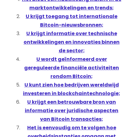
marktontwikkelingen en trends;
U krijgt toegang tot internationale
Bitcoin-nieuwsbronnen;
U krijgt informatie over technische
ontwikkelingen en innovaties binnen
de sector;
U wordt geïnformeerd over
gereguleerde financiële activiteiten
rondom Bitcoin;
U kunt zien hoe bedrijven wereldwijd
investeren in blockchaintechnologie;
U krijgt een betrouwbare bron van
informatie over juridische aspecten
van Bitcoin transacties;
Het is eenvoudig om te volgen hoe
overheidsinstanties omgaan met