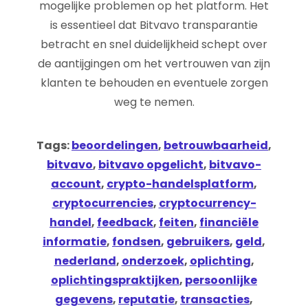
mogelijke problemen op het platform. Het
is essentieel dat Bitvavo transparantie
betracht en snel duidelijkheid schept over
de aantijgingen om het vertrouwen van zijn
klanten te behouden en eventuele zorgen
weg te nemen.
Tags:
beoordelingen
,
betrouwbaarheid
,
bitvavo
,
bitvavo opgelicht
,
bitvavo-
account
,
crypto-handelsplatform
,
cryptocurrencies
,
cryptocurrency-
handel
,
feedback
,
feiten
,
financiële
informatie
,
fondsen
,
gebruikers
,
geld
,
nederland
,
onderzoek
,
oplichting
,
oplichtingspraktijken
,
persoonlijke
gegevens
,
reputatie
,
transacties
,