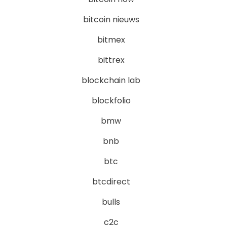
bitcoin nieuws
bitmex
bittrex
blockchain lab
blockfolio
bmw
bnb
btc
btcdirect
bulls
c2c