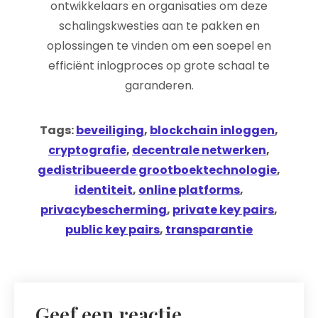
ontwikkelaars en organisaties om deze
schalingskwesties aan te pakken en
oplossingen te vinden om een soepel en
efficiënt inlogproces op grote schaal te
garanderen.
Tags:
beveiliging
,
blockchain inloggen
,
cryptografie
,
decentrale netwerken
,
gedistribueerde grootboektechnologie
,
identiteit
,
online platforms
,
privacybescherming
,
private key pairs
,
public key pairs
,
transparantie
Geef een reactie