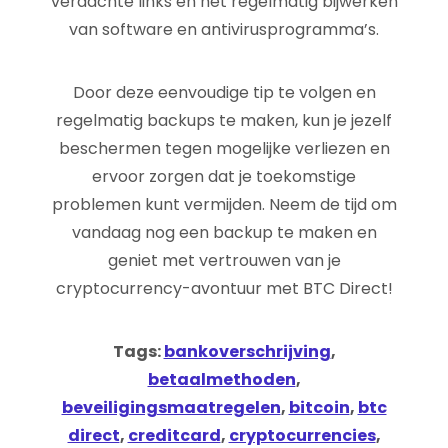
verdachte links en het regelmatig bijwerken
van software en antivirusprogramma’s.
Door deze eenvoudige tip te volgen en
regelmatig backups te maken, kun je jezelf
beschermen tegen mogelijke verliezen en
ervoor zorgen dat je toekomstige
problemen kunt vermijden. Neem de tijd om
vandaag nog een backup te maken en
geniet met vertrouwen van je
cryptocurrency-avontuur met BTC Direct!
Tags:
bankoverschrijving
,
betaalmethoden
,
beveiligingsmaatregelen
,
bitcoin
,
btc
direct
,
creditcard
,
cryptocurrencies
,