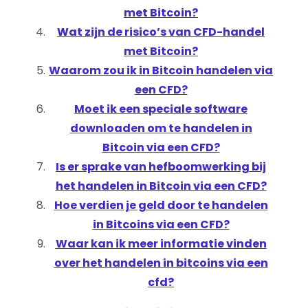
met Bitcoin?
Wat zijn de risico’s van CFD-handel
met Bitcoin?
Waarom zou ik in Bitcoin handelen via
een CFD?
Moet ik een speciale software
downloaden om te handelen in
Bitcoin via een CFD?
Is er sprake van hefboomwerking bij
het handelen in Bitcoin via een CFD?
Hoe verdien je geld door te handelen
in Bitcoins via een CFD?
Waar kan ik meer informatie vinden
over het handelen in bitcoins via een
cfd?