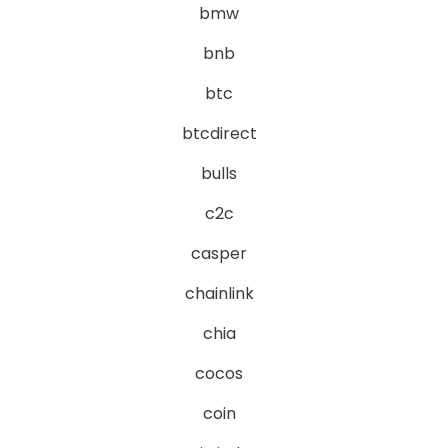
bmw
bnb
btc
btcdirect
bulls
c2c
casper
chainlink
chia
cocos
coin