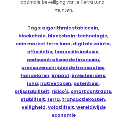
optimale beveiliging van je Terra Luna-
munten.
Tags:
algorithmic stablecoin
,
blockchain
,
blockchain-technologie
,
coin market terra luna
,
digitale valuta
,
efficiëntie
,
financiële inclusie
,
gedecentraliseerde financiën
,
grensoverschrijdende transacties
,
handelaren
,
impact
,
investeerders
,
luna
,
native token
,
potentieel
,
prijsstabiliteit
,
risico's
,
smart contracts
,
stabiliteit
,
terra
,
transactiekosten
,
veiligheid
,
volatiliteit
,
wereldwijde
economie