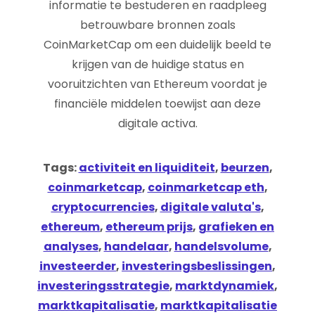
informatie te bestuderen en raadpleeg
betrouwbare bronnen zoals
CoinMarketCap om een duidelijk beeld te
krijgen van de huidige status en
vooruitzichten van Ethereum voordat je
financiële middelen toewijst aan deze
digitale activa.
Tags:
activiteit en liquiditeit
,
beurzen
,
coinmarketcap
,
coinmarketcap eth
,
cryptocurrencies
,
digitale valuta's
,
ethereum
,
ethereum prijs
,
grafieken en
analyses
,
handelaar
,
handelsvolume
,
investeerder
,
investeringsbeslissingen
,
investeringsstrategie
,
marktdynamiek
,
marktkapitalisatie
,
marktkapitalisatie