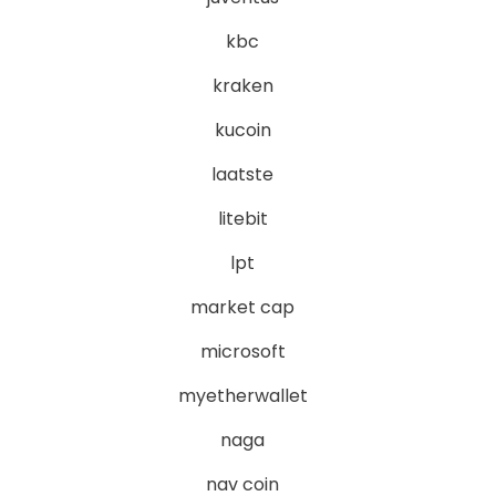
kbc
kraken
kucoin
laatste
litebit
lpt
market cap
microsoft
myetherwallet
naga
nav coin