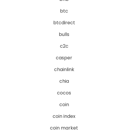
btc
btcdirect
bulls
c2c
casper
chainlink
chia
cocos
coin
coin index
coin market