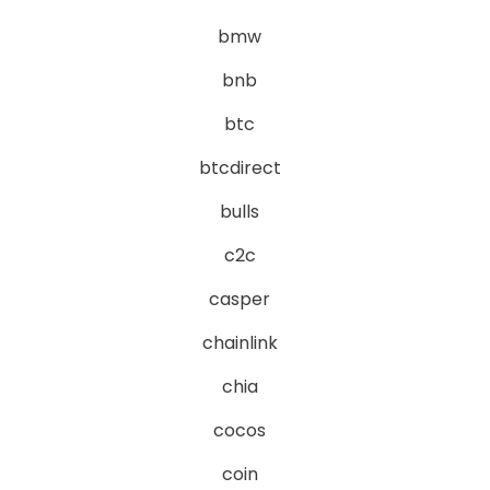
bmw
bnb
btc
btcdirect
bulls
c2c
casper
chainlink
chia
cocos
coin