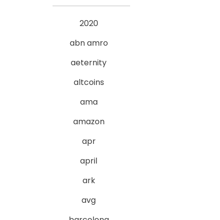
2020
abn amro
aeternity
altcoins
ama
amazon
apr
april
ark
avg
barcelona