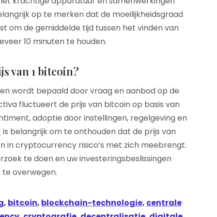
en met krachtige apparatuur en samenwerkingen
elangrijk op te merken dat de moeilijkheidsgraad
t om de gemiddelde tijd tussen het vinden van
eveer 10 minuten te houden.
ijs van 1 bitcoin?
nd en wordt bepaald door vraag en aanbod op de
activa fluctueert de prijs van bitcoin op basis van
iment, adoptie door instellingen, regelgeving en
s belangrijk om te onthouden dat de prijs van
ren in cryptocurrency risico’s met zich meebrengt.
zoek te doen en uw investeringsbeslissingen
g te overwegen.
g
,
bitcoin
,
blockchain-technologie
,
centrale
rency
,
cryptografie
,
decentralisatie
,
digitale