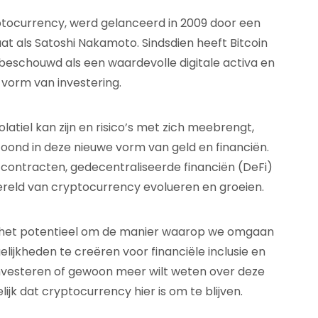
ptocurrency, werd gelanceerd in 2009 door een
t als Satoshi Nakamoto. Sindsdien heeft Bitcoin
beschouwd als een waardevolle digitale activa en
 vorm van investering.
tiel kan zijn en risico’s met zich meebrengt,
ond in deze nieuwe vorm van geld en financiën.
contracten, gedecentraliseerde financiën (DeFi)
wereld van cryptocurrency evolueren en groeien.
 het potentieel om de manier waarop we omgaan
ijkheden te creëren voor financiële inclusie en
 investeren of gewoon meer wilt weten over deze
jk dat cryptocurrency hier is om te blijven.