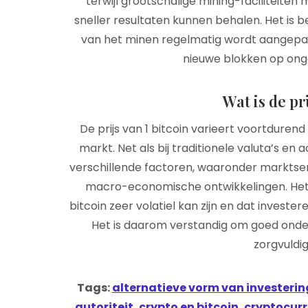
terwijl grootschalige mining-faciliteit
sneller resultaten kunnen behalen. Het is b
van het minen regelmatig wordt aangepas
nieuwe blokken op ong
Wat is de pr
De prijs van 1 bitcoin varieert voortdure
markt. Net als bij traditionele valuta’s en 
verschillende factoren, waaronder marktsent
macro-economische ontwikkelingen. Het i
bitcoin zeer volatiel kan zijn en dat investe
Het is daarom verstandig om goed onder
zorgvuldi
Tags:
alternatieve vorm van investerin
autoriteit
,
crypto en bitcoin
,
cryptocur