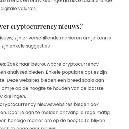
ste trends en ontwikkelingen in deze fascinerende
digitale valuta’s.
over cryptocurrency nieuws?
ieuws, zijn er verschillende manieren om je kennis
 zijn enkele suggesties:
s: Zoek naar betrouwbare cryptocurrency
n analyses bieden. Enkele populaire opties zijn
te. Deze websites bieden een breed scala aan
s om je op de hoogte te houden van de laatste
wikkelingen.
 cryptocurrency nieuwswebsites bieden ook
en. Door je aan te melden ontvang je regelmatig
s een handige manier om op de hoogte te blijven
zoek te gaan naar nieuws.