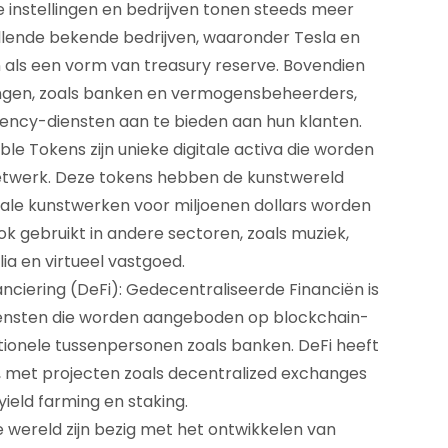
le instellingen en bedrijven tonen steeds meer
illende bekende bedrijven, waaronder Tesla en
n als een vorm van treasury reserve. Bovendien
llingen, zoals banken en vermogensbeheerders,
ncy-diensten aan te bieden aan hun klanten.
le Tokens zijn unieke digitale activa die worden
etwerk. Deze tokens hebben de kunstwereld
tale kunstwerken voor miljoenen dollars worden
k gebruikt in andere sectoren, zoals muziek,
a en virtueel vastgoed.
ciering (DeFi): Gedecentraliseerde Financiën is
 diensten die worden aangeboden op blockchain-
tionele tussenpersonen zoals banken. DeFi heeft
n, met projecten zoals decentralized exchanges
yield farming en staking.
 wereld zijn bezig met het ontwikkelen van