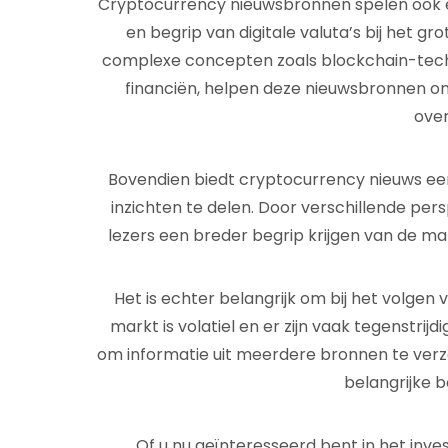
Cryptocurrency nieuwsbronnen spelen ook ee
en begrip van digitale valuta’s bij het gro
complexe concepten zoals blockchain-tech
financiën, helpen deze nieuwsbronnen om
ove
Bovendien biedt cryptocurrency nieuws een
inzichten te delen. Door verschillende pe
lezers een breder begrip krijgen van de ma
Het is echter belangrijk om bij het volgen 
markt is volatiel en er zijn vaak tegenstri
om informatie uit meerdere bronnen te ver
belangrijke b
Of u nu geïnteresseerd bent in het inve