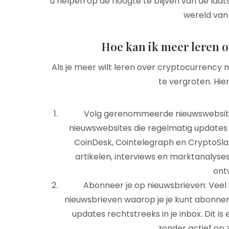
u helpen op de hoogte te blijven van de laat
wereld van 
Hoe kan ik meer leren 
Als je meer wilt leren over cryptocurrency n
te vergroten. Hier
Volg gerenommeerde nieuwswebsite
nieuwswebsites die regelmatig updates e
CoinDesk, Cointelegraph en CryptoSla
artikelen, interviews en marktanalyse
ont
Abonneer je op nieuwsbrieven: Veel
nieuwsbrieven waarop je je kunt abonner
updates rechtstreeks in je inbox. Dit i
zonder actief op 