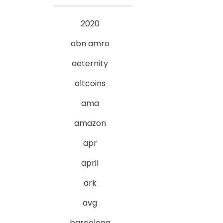
2020
abn amro
aeternity
altcoins
ama
amazon
apr
april
ark
avg
barcelona