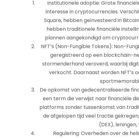
Institutionele adoptie: Grote financië
interesse in cryptocurrencies. Versch
Square, hebben geïnvesteerd in Bitcoi
hebben traditionele financiële inste
plannen aangekondigd om cryptocurre
NFT’s (Non-Fungible Tokens): Non-Fungib
geregistreerd op een blockchain-n
stormenderhand veroverd, waarbij digi
verkocht. Daarnaast worden NFT’s oo
sportmemorabili
De opkomst van gedecentraliseerde finan
een term die verwijst naar financiële
platforms zonder tussenkomst van tradi
de afgelopen tijd veel tractie gekrege
(DEX), leningen, 
Regulering: Overheden over de hele