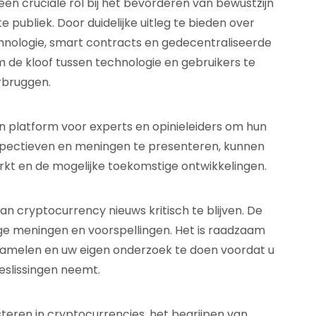
n cruciale rol bij het bevorderen van bewustzijn
te publiek. Door duidelijke uitleg te bieden over
nologie, smart contracts en gedecentraliseerde
 de kloof tussen technologie en gebruikers te
rbruggen.
 platform voor experts en opinieleiders om hun
rspectieven en meningen te presenteren, kunnen
rkt en de mogelijke toekomstige ontwikkelingen.
van cryptocurrency nieuws kritisch te blijven. De
jdige meningen en voorspellingen. Het is raadzaam
zamelen en uw eigen onderzoek te doen voordat u
eslissingen neemt.
steren in cryptocurrencies, het begrijpen van