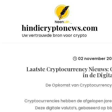
Naar
de
inhoud
gaan
hindicryptonews.com
Uw vertrouwde bron voor crypto
02 november 20
Laatste Cryptocurrency Nieuws:
in de Digit
De Opkomst van Cryptocurrency: 
Cryptocurrencies hebben de afgelopen jaren
Deze digitale valuta’s, gebaseerd op b