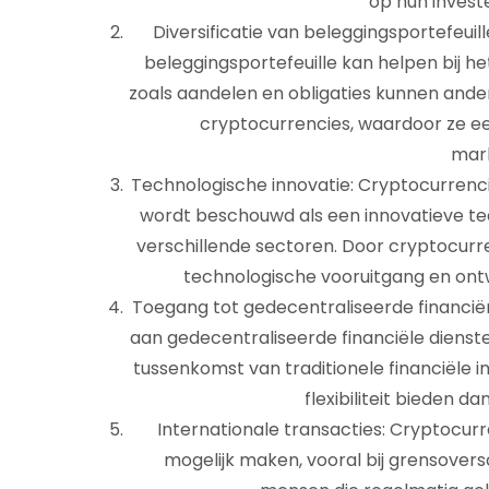
op hun invest
Diversificatie van beleggingsportefeui
beleggingsportefeuille kan helpen bij het 
zoals aandelen en obligaties kunnen and
cryptocurrencies, waardoor ze e
mark
Technologische innovatie: Cryptocurrenci
wordt beschouwd als een innovatieve te
verschillende sectoren. Door cryptocurre
technologische vooruitgang en ontw
Toegang tot gedecentraliseerde financië
aan gedecentraliseerde financiële diensten
tussenkomst van traditionele financiële i
flexibiliteit bieden d
Internationale transacties: Cryptocur
mogelijk maken, vooral bij grensoversc