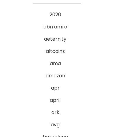
2020
abn amro
aeternity
altcoins
ama
amazon
apr
april
ark
avg
barcelona