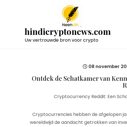
Naar
de
inhoud
gaan
hindicryptonews.com
Uw vertrouwde bron voor crypto
08 november 20
Ontdek de Schatkamer van Kenn
R
Cryptocurrency Reddit: Een Sc
Cryptocurrencies hebben de afgelopen j
wereldwijd de aandacht getrokken van inves