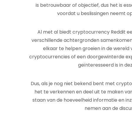
is betrouwbaar of objectief, dus het is es
voordat u beslissingen neemt op 
Al met al biedt cryptocurrency Reddit
verschillende achtergronden samenkomen o
elkaar te helpen groeien in de wereld 
cryptocurrencies of een doorgewinterde expe
geïnteresseerd is in de
Dus, als je nog niet bekend bent met crypt
het te verkennen en deel uit te maken va
staan ​​van de hoeveelheid informatie en in
nemen aan de discus