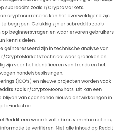
op subreddits zoals r/CryptoMarkets.
 van cryptocurrencies kan het overweldigend zijn
e begrijpen. Gelukkig zijn er subreddits zoals
ijn op beginnersvragen en waar ervaren gebruikers
un kennis delen.
e geïnteresseerd zijn in technische analyse van
ls r/CryptoMarketsTechnical waar grafieken en
g zijn voor het identificeren van trends en het
ogen handelsbeslissingen.
Offerings (ICO’s) en nieuwe projecten worden vaak
eddits zoals r/CryptoMoonShots. Dit kan een
e blijven van spannende nieuwe ontwikkelingen in
pto-industrie.
l Reddit een waardevolle bron van informatie is,
 informatie te verifiëren. Niet alle inhoud op Reddit