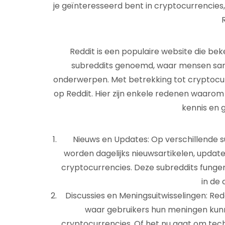
je geïnteresseerd bent in cryptocurrencies, 
Reddit is een populaire website die b
subreddits genoemd, waar mensen sa
onderwerpen. Met betrekking tot cryptocurr
op Reddit. Hier zijn enkele redenen waaro
kennis en 
Nieuws en Updates: Op verschillende s
worden dagelijks nieuwsartikelen, updat
cryptocurrencies. Deze subreddits funger
in de
Discussies en Meningsuitwisselingen: Re
waar gebruikers hun meningen kunn
cryptocurrencies. Of het nu gaat om techno