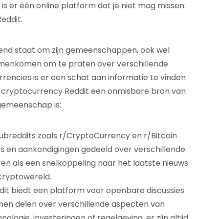
is er één online platform dat je niet mag missen:
Reddit.
ekend staat om zijn gemeenschappen, ook wel
menkomen om te praten over verschillende
encies is er een schat aan informatie te vinden
m cryptocurrency Reddit een onmisbare bron van
gemeenschap is:
ubreddits zoals r/CryptoCurrency en r/Bitcoin
es en aankondigingen gedeeld over verschillende
en als een snelkoppeling naar het laatste nieuws
 cryptowereld.
ddit biedt een platform voor openbare discussies
en delen over verschillende aspecten van
logie, investeringen of regelgeving, er zijn altijd