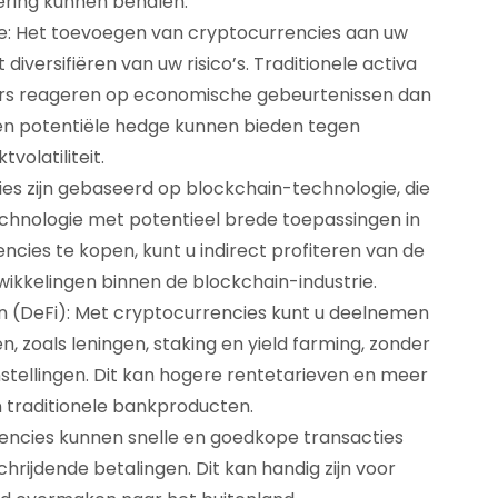
ering kunnen behalen.
lle: Het toevoegen van cryptocurrencies aan uw
diversifiëren van uw risico’s. Traditionele activa
ers reageren op economische gebeurtenissen dan
en potentiële hedge kunnen bieden tegen
tvolatiliteit.
es zijn gebaseerd op blockchain-technologie, die
chnologie met potentieel brede toepassingen in
ncies te kopen, kunt u indirect profiteren van de
ikkelingen binnen de blockchain-industrie.
n (DeFi): Met cryptocurrencies kunt u deelnemen
, zoals leningen, staking en yield farming, zonder
nstellingen. Dit kan hogere rentetarieven en meer
an traditionele bankproducten.
rencies kunnen snelle en goedkope transacties
hrijdende betalingen. Dit kan handig zijn voor