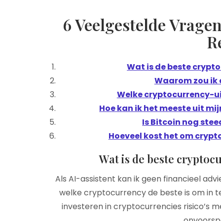
6 Veelgestelde Vrage
R
Wat is de beste crypto
Waarom zou ik 
Welke cryptocurrency-ui
Hoe kan ik het meeste uit mi
Is Bitcoin nog ste
Hoeveel kost het om crypt
Wat is de beste cryptoc
Als AI-assistent kan ik geen financieel ad
welke cryptocurrency de beste is om in te
investeren in cryptocurrencies risico’s 
onvoorspe