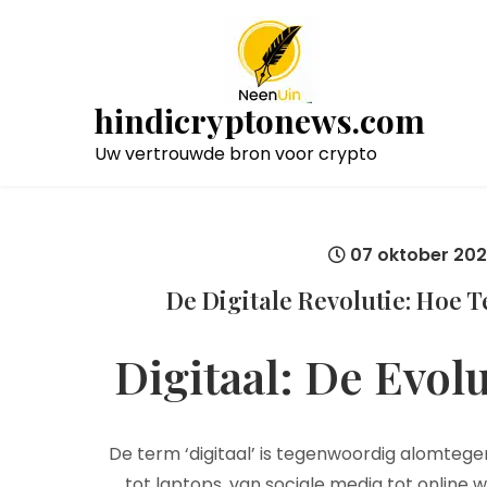
Naar
de
inhoud
gaan
hindicryptonews.com
Uw vertrouwde bron voor crypto
07 oktober 20
De Digitale Revolutie: Hoe 
Digitaal: De Evol
De term ‘digitaal’ is tegenwoordig alomtege
tot laptops, van sociale media tot online w