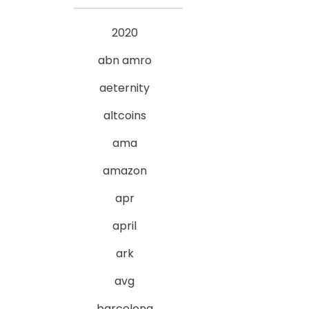
2020
abn amro
aeternity
altcoins
ama
amazon
apr
april
ark
avg
barcelona