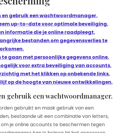
bescherming
n en gebruik een wachtwoordmanager.
eem up-to-date voor optimale beveiliging.
n informatie die je online raadpleegt.
angrijke bestanden om gegevensverlies te
orkomen.
 te gaan met persoonlijke gegevens online.
gelijk voor extra beveiliging van accounts.
zichtig met het klikken op onbekende links.
blijf op de hoogte van nieuwe ontwikkelingen.
 en gebruik een wachtwoordmanager.
orden gebruikt en maak gebruik van een
, bestaande uit een combinatie van letters,
eel om je online accounts te beschermen tegen
ordmanager kan je helpen bij het genereren,