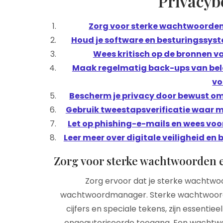
Privacy
Zorg voor sterke wachtwoorde
Houd je software en besturingssyst
Wees kritisch op de bronnen va
Maak regelmatig back-ups van bel
vo
Bescherm je privacy door bewust om
Gebruik tweestapsverificatie waar mo
Let op phishing-e-mails en wees voor
Leer meer over digitale veiligheid en 
Zorg voor sterke wachtwoorden
Zorg ervoor dat je sterke wachtwo
wachtwoordmanager. Sterke wachtwoorden
cijfers en speciale tekens, zijn essenti
ongeautoriseerde toegang. Een wachtwo