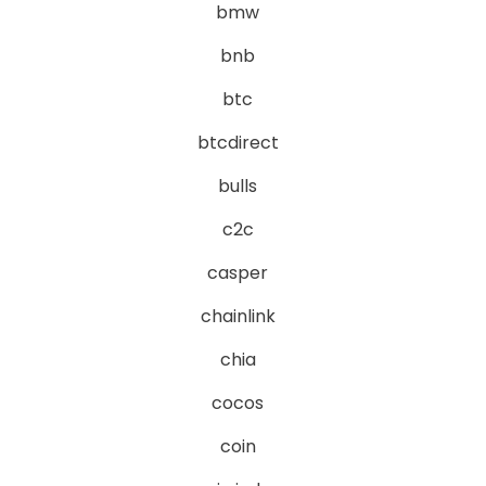
bmw
bnb
btc
btcdirect
bulls
c2c
casper
chainlink
chia
cocos
coin