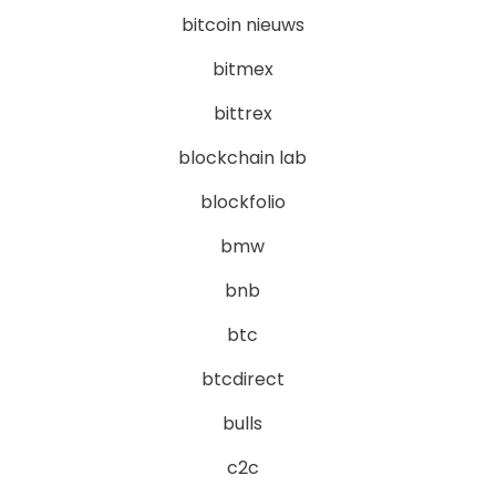
bitcoin nieuws
bitmex
bittrex
blockchain lab
blockfolio
bmw
bnb
btc
btcdirect
bulls
c2c