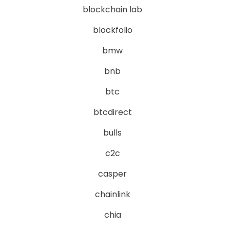
blockchain lab
blockfolio
bmw
bnb
btc
btcdirect
bulls
c2c
casper
chainlink
chia