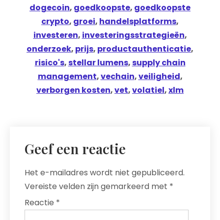
dogecoin
,
goedkoopste
,
goedkoopste
crypto
,
groei
,
handelsplatforms
,
investeren
,
investeringsstrategieën
,
onderzoek
,
prijs
,
productauthenticatie
,
risico's
,
stellar lumens
,
supply chain
management
,
vechain
,
veiligheid
,
verborgen kosten
,
vet
,
volatiel
,
xlm
Geef een reactie
Het e-mailadres wordt niet gepubliceerd.
Vereiste velden zijn gemarkeerd met
*
Reactie
*