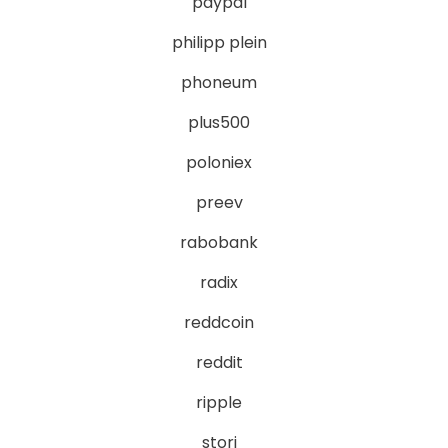
paypal
philipp plein
phoneum
plus500
poloniex
preev
rabobank
radix
reddcoin
reddit
ripple
storj