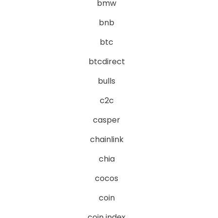
bmw
bnb
btc
btcdirect
bulls
c2c
casper
chainlink
chia
cocos
coin
coin index