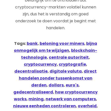
belangrijk om te onthouden dat
cryptocurrency-markten volatiel kunnen
zijn, dus het is verstandig om goed
onderzoek te doen voordat je begint met
handelen.
Tags:
bank
,
beloning voor miners
,
bijna
onmogelijk om te wijzigen
,
blockchain-
technologie
,
centrale autoriteit
,
cryptocurrency
,
cryptografie
,
decentralisatie
,
digitale valuta
,
direct
handelen zonder tussenkomst van
derden
,
dollars
,
euro's
,
gedecentraliseerd
,
how cryptocurrency
works
,
mining
,
netwerk van computers
,
nieuwe eenheden controleren
,
overheid
,