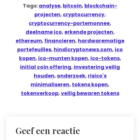
Tags:
analyse
,
bitcoin
,
blockchain-
projecten
,
cryptocurrency
,
cryptocurrency-portemonnee
,
deelname ico
,
erkende projecten
,
ethereum
,
financieren
,
hardwarematige
portefeuilles
,
hindicryptonews.com
,
ico
kopen
,
ico-munten kopen
,
ico-tokens
,
initial coin offering
,
investering veilig
houden
,
onderzoek
,
risico's
minimaliseren
,
tokens kopen
,
tokenverkoop
,
veilig bewaren tokens
Geef een reactie