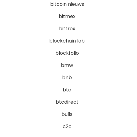
bitcoin nieuws
bitmex
bittrex
blockchain lab
blockfolio
bmw
bnb
btc
btcdirect
bulls
c2c