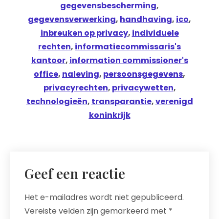
gegevensbescherming
,
gegevensverwerking
,
handhaving
,
ico
,
inbreuken op privacy
,
individuele
rechten
,
informatiecommissaris's
kantoor
,
information commissioner's
office
,
naleving
,
persoonsgegevens
,
privacyrechten
,
privacywetten
,
technologieën
,
transparantie
,
verenigd
koninkrijk
Geef een reactie
Het e-mailadres wordt niet gepubliceerd.
Vereiste velden zijn gemarkeerd met
*