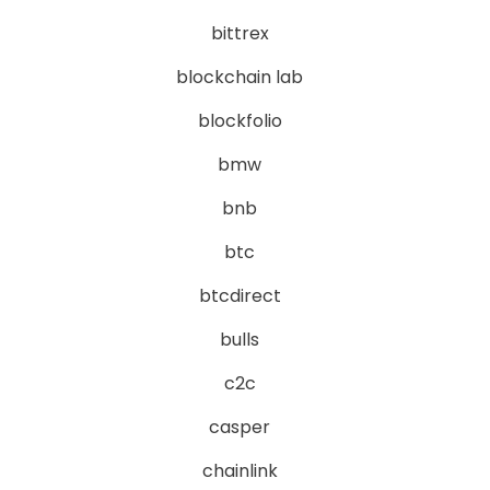
bittrex
blockchain lab
blockfolio
bmw
bnb
btc
btcdirect
bulls
c2c
casper
chainlink