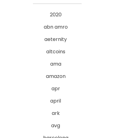
2020
abn amro
aeternity
altcoins
ama
amazon
apr
april
ark
avg
barcelona