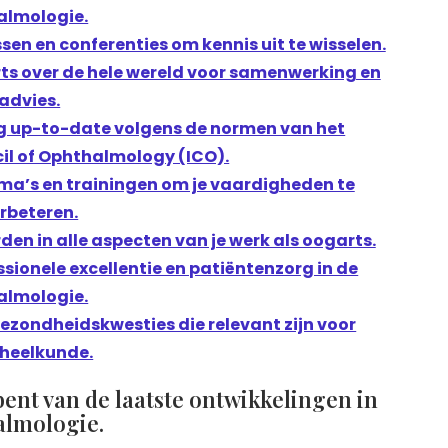
almologie.
en en conferenties om kennis uit te wisselen.
rts over de hele wereld voor samenwerking en
advies.
ing up-to-date volgens de normen van het
il of Ophthalmology (ICO).
a’s en trainingen om je vaardigheden te
rbeteren.
den in alle aspecten van je werk als oogarts.
ionele excellentie en patiëntenzorg in de
almologie.
ezondheidskwesties die relevant zijn voor
heelkunde.
bent van de laatste ontwikkelingen in
almologie.