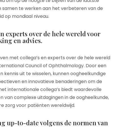
d om op de hoogte te blijven van de laatste
m samen te werken aan het verbeteren van de
id op mondiaal niveau.
en experts over de hele wereld voor
ing en advies.
jven met collega’s en experts over de hele wereld
ternational Council of Ophthalmology. Door een
 kennis uit te wisselen, kunnen oogheelkundige
spectieven en innovatieve benaderingen om de
t internationale collega’s biedt waardevolle
en van complexe uitdagingen in de oogheelkunde,
tere zorg voor patiënten wereldwijd.
ring up-to-date volgens de normen van