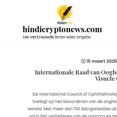
Naar
de
inhoud
gaan
hindicryptonews.com
Uw vertrouwde bron voor crypto
15 maart 202
Internationale Raad van Oogh
Visuele
De International Council of Ophthalmology
toelegt op het bevorderen van de ooghee
wereld. Met meer dan 150 lidorganisaties uit
rol in het verbeteren van de oogzorg en 