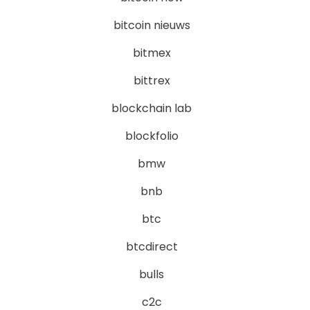
bitcoin nieuws
bitmex
bittrex
blockchain lab
blockfolio
bmw
bnb
btc
btcdirect
bulls
c2c