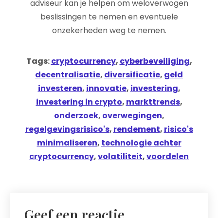
adviseur kan je helpen om weloverwogen
beslissingen te nemen en eventuele
onzekerheden weg te nemen.
Tags:
cryptocurrency
,
cyberbeveiliging
,
decentralisatie
,
diversificatie
,
geld
investeren
,
innovatie
,
investering
,
investering in crypto
,
markttrends
,
onderzoek
,
overwegingen
,
regelgevingsrisico's
,
rendement
,
risico's
minimaliseren
,
technologie achter
cryptocurrency
,
volatiliteit
,
voordelen
Geef een reactie