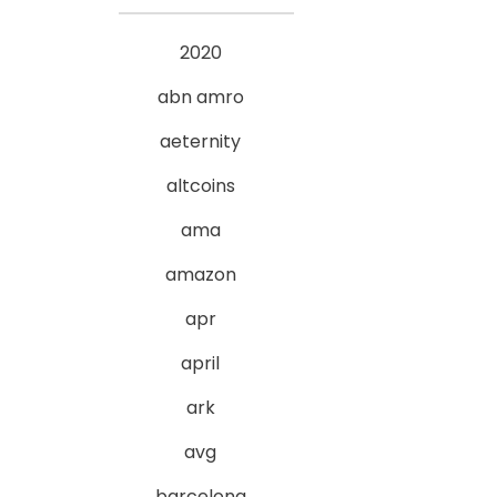
2020
abn amro
aeternity
altcoins
ama
amazon
apr
april
ark
avg
barcelona