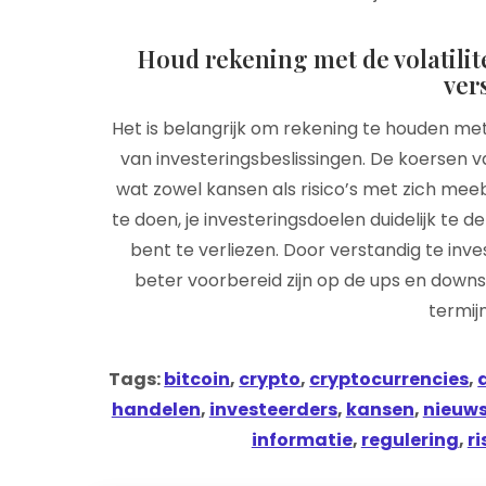
Houd rekening met de volatilit
ver
Het is belangrijk om rekening te houden met
van investeringsbeslissingen. De koersen
wat zowel kansen als risico’s met zich me
te doen, je investeringsdoelen duidelijk te d
bent te verliezen. Door verstandig te inves
beter voorbereid zijn op de ups en downs
termij
Tags:
bitcoin
,
crypto
,
cryptocurrencies
,
handelen
,
investeerders
,
kansen
,
nieuw
informatie
,
regulering
,
ri