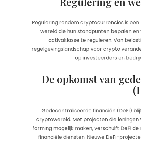
Regulering en we
Regulering rondom cryptocurrencies is een
wereld die hun standpunten bepalen e
activaklasse te reguleren. Van belas
regelgevingslandschap voor crypto verand
op investeerders en bedrijv
De opkomst van gedec
(
Gedecentraliseerde financiën (DeFi) blij
cryptowereld. Met projecten die leningen v
farming mogelijk maken, verschuift DeFi d
financiële diensten. Nieuwe DeFi-projec