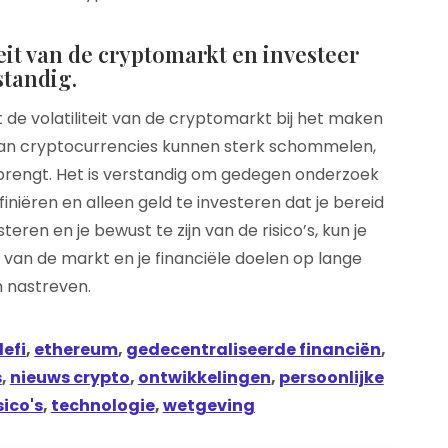
eit van de cryptomarkt en investeer
standig.
 de volatiliteit van de cryptomarkt bij het maken
 van cryptocurrencies kunnen sterk schommelen,
ebrengt. Het is verstandig om gedegen onderzoek
efiniëren en alleen geld te investeren dat je bereid
teren en je bewust te zijn van de risico’s, kun je
 van de markt en je financiële doelen op lange
n nastreven.
defi
,
ethereum
,
gedecentraliseerde financiën
,
s
,
nieuws crypto
,
ontwikkelingen
,
persoonlijke
sico's
,
technologie
,
wetgeving