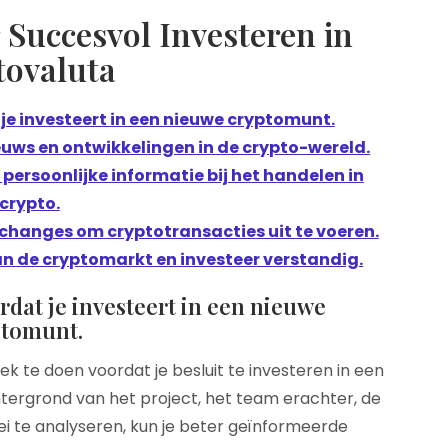
r Succesvol Investeren in
tovaluta
e investeert in een nieuwe cryptomunt.
ieuws en ontwikkelingen in de crypto-wereld.
persoonlijke informatie bij het handelen in
crypto.
changes om cryptotransacties uit te voeren.
an de cryptomarkt en investeer verstandig.
dat je investeert in een nieuwe
ptomunt.
k te doen voordat je besluit te investeren in een
tergrond van het project, het team erachter, de
ei te analyseren, kun je beter geïnformeerde