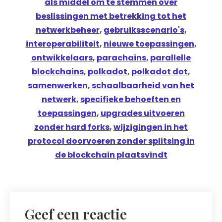
als middel om te stemmen over
beslissingen met betrekking tot het
netwerkbeheer
,
gebruiksscenario's
,
interoperabiliteit
,
nieuwe toepassingen
,
ontwikkelaars
,
parachains
,
parallelle
blockchains
,
polkadot
,
polkadot dot
,
samenwerken
,
schaalbaarheid van het
netwerk
,
specifieke behoeften en
toepassingen
,
upgrades uitvoeren
zonder hard forks
,
wijzigingen in het
protocol doorvoeren zonder splitsing in
de blockchain plaatsvindt
Geef een reactie