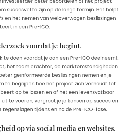
s investeerder beter beoordelen of het project
m succesvol te zijn op de lange termijn. Het helpt
ico’s en het nemen van weloverwogen beslissingen
teert in een Pre-ICO.
erzoek voordat je begint.
k te doen voordat je aan een Pre-ICO deelneemt.
ect, het team erachter, de marktomstandigheden
je beter geïnformeerde beslissingen nemen en je
m te begrijpen hoe het project zich verhoudt tot
beert op te lossen en of het een levensvatbaar
 uit te voeren, vergroot je je kansen op succes en
 tegenslagen tijdens en na de Pre-ICO-fase.
eid op via social media en websites.