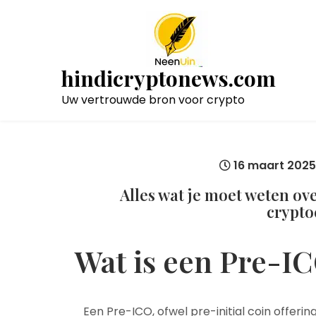
Naar
de
inhoud
gaan
hindicryptonews.com
Uw vertrouwde bron voor crypto
16 maart 202
Alles wat je moet weten ov
crypto
Wat is een Pre-IC
Een Pre-ICO, ofwel pre-initial coin offerin