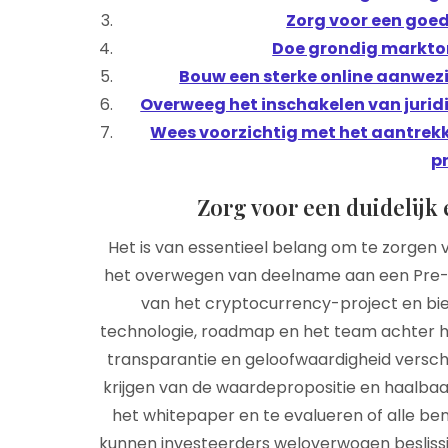
Zorg voor een goe
Doe grondig markton
Bouw een sterke online aanwezi
Overweeg het inschakelen van jurid
Wees voorzichtig met het aantrekk
pr
Zorg voor een duidelijk 
Het is van essentieel belang om te zorgen v
het overwegen van deelname aan een Pre-I
van het cryptocurrency-project en biedt
technologie, roadmap en het team achter h
transparantie en geloofwaardigheid versch
krijgen van de waardepropositie en haalbaarh
het whitepaper en te evalueren of alle be
kunnen investeerders weloverwogen beslis