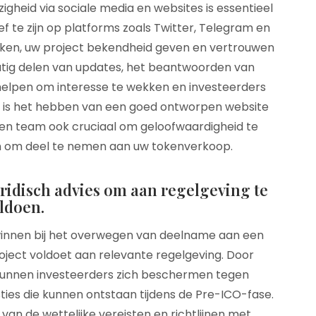
heid via sociale media en websites is essentieel
f te zijn op platforms zoals Twitter, Telegram en
eiken, uw project bekendheid geven en vertrouwen
tig delen van updates, het beantwoorden van
helpen om interesse te wekken en investeerders
t is het hebben van een goed ontworpen website
t en team ook cruciaal om geloofwaardigheid te
en om deel te nemen aan uw tokenverkoop.
ridisch advies om aan regelgeving te
ldoen.
e winnen bij het overwegen van deelname aan een
oject voldoet aan relevante regelgeving. Door
, kunnen investeerders zich beschermen tegen
sties die kunnen ontstaan tijdens de Pre-ICO-fase.
 van de wettelijke vereisten en richtlijnen met