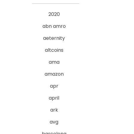
2020
abn amro
aeternity
altcoins
ama
amazon
apr
april
ark
avg
barcelona