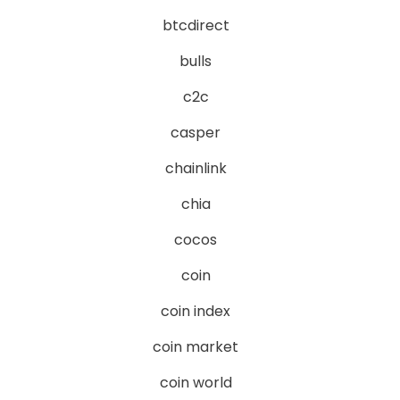
btcdirect
bulls
c2c
casper
chainlink
chia
cocos
coin
coin index
coin market
coin world