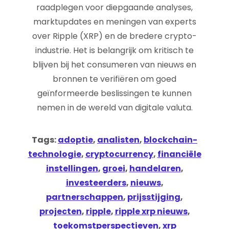
raadplegen voor diepgaande analyses,
marktupdates en meningen van experts
over Ripple (XRP) en de bredere crypto-
industrie. Het is belangrijk om kritisch te
blijven bij het consumeren van nieuws en
bronnen te verifiëren om goed
geïnformeerde beslissingen te kunnen
nemen in de wereld van digitale valuta.
Tags:
adoptie
,
analisten
,
blockchain-
technologie
,
cryptocurrency
,
financiële
instellingen
,
groei
,
handelaren
,
investeerders
,
nieuws
,
partnerschappen
,
prijsstijging
,
projecten
,
ripple
,
ripple xrp nieuws
,
toekomstperspectieven
,
xrp