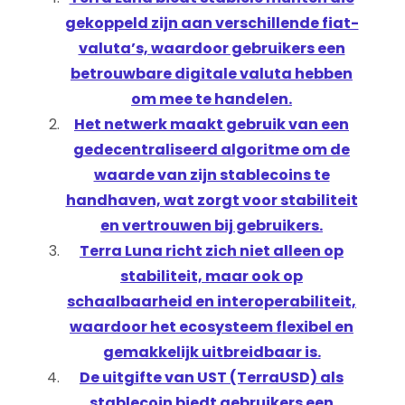
gekoppeld zijn aan verschillende fiat-
valuta’s, waardoor gebruikers een
betrouwbare digitale valuta hebben
om mee te handelen.
Het netwerk maakt gebruik van een
gedecentraliseerd algoritme om de
waarde van zijn stablecoins te
handhaven, wat zorgt voor stabiliteit
en vertrouwen bij gebruikers.
Terra Luna richt zich niet alleen op
stabiliteit, maar ook op
schaalbaarheid en interoperabiliteit,
waardoor het ecosysteem flexibel en
gemakkelijk uitbreidbaar is.
De uitgifte van UST (TerraUSD) als
stablecoin biedt gebruikers een