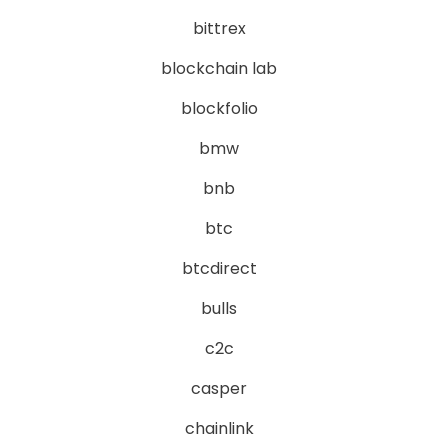
bittrex
blockchain lab
blockfolio
bmw
bnb
btc
btcdirect
bulls
c2c
casper
chainlink