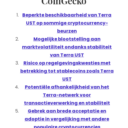
CoinGecko
Beperkte beschikbaarheid van Terra
UST op sommige cryptocurrency-
beurzen
Mogelijke blootstelling aan
marktvolatiliteit ondanks stabiliteit
van Terra UST
Risico op regelgevingskwesties met
betrekking tot stablecoins zoals Terra
UST
Potentiële afhankelijkheid van het
Terra-netwerk voor
transactieverwerking en stabiliteit
Gebrek aan brede acceptatie en
adoptie in vergelijking met andere
populaire cryptocurrencies