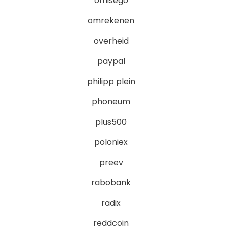
omisego
omrekenen
overheid
paypal
philipp plein
phoneum
plus500
poloniex
preev
rabobank
radix
reddcoin