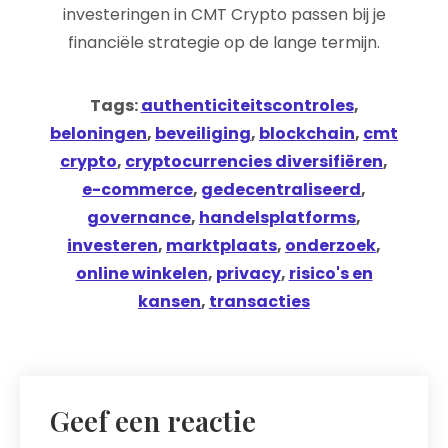
investeringen in CMT Crypto passen bij je
financiële strategie op de lange termijn.
Tags:
authenticiteitscontroles
,
beloningen
,
beveiliging
,
blockchain
,
cmt
crypto
,
cryptocurrencies diversifiëren
,
e-commerce
,
gedecentraliseerd
,
governance
,
handelsplatforms
,
investeren
,
marktplaats
,
onderzoek
,
online winkelen
,
privacy
,
risico's en
kansen
,
transacties
Geef een reactie