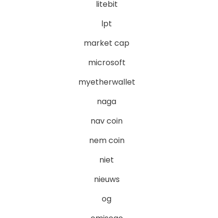
litebit
lpt
market cap
microsoft
myetherwallet
naga
nav coin
nem coin
niet
nieuws
og