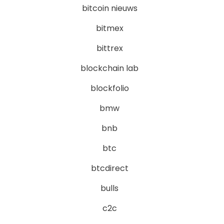
bitcoin nieuws
bitmex
bittrex
blockchain lab
blockfolio
bmw
bnb
btc
btcdirect
bulls
c2c