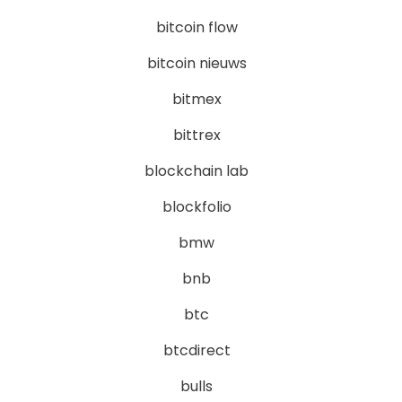
bitcoin flow
bitcoin nieuws
bitmex
bittrex
blockchain lab
blockfolio
bmw
bnb
btc
btcdirect
bulls