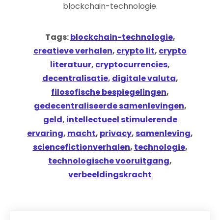
blockchain-technologie.
Tags:
blockchain-technologie
,
creatieve verhalen
,
crypto lit
,
crypto
literatuur
,
cryptocurrencies
,
decentralisatie
,
digitale valuta
,
filosofische bespiegelingen
,
gedecentraliseerde samenlevingen
,
geld
,
intellectueel stimulerende
ervaring
,
macht
,
privacy
,
samenleving
,
sciencefictionverhalen
,
technologie
,
technologische vooruitgang
,
verbeeldingskracht