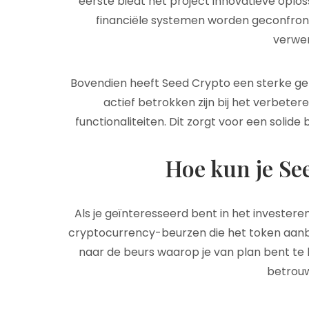
eerste biedt het project innovatieve oplo
financiële systemen worden geconfront
verwer
Bovendien heeft Seed Crypto een sterke g
actief betrokken zijn bij het verbeter
functionaliteiten. Dit zorgt voor een solide
Hoe kun je Se
Als je geïnteresseerd bent in het investeren
cryptocurrency-beurzen die het token aanbi
naar de beurs waarop je van plan bent te ha
betrouw