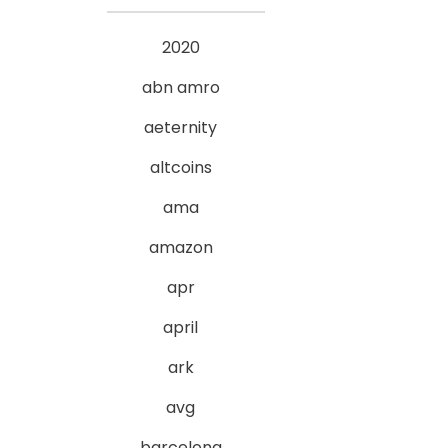
2020
abn amro
aeternity
altcoins
ama
amazon
apr
april
ark
avg
barcelona