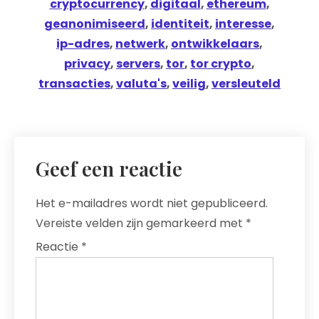
cryptocurrency
,
digitaal
,
ethereum
,
geanonimiseerd
,
identiteit
,
interesse
,
ip-adres
,
netwerk
,
ontwikkelaars
,
privacy
,
servers
,
tor
,
tor crypto
,
transacties
,
valuta's
,
veilig
,
versleuteld
Geef een reactie
Het e-mailadres wordt niet gepubliceerd.
Vereiste velden zijn gemarkeerd met
*
Reactie
*