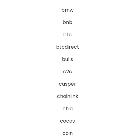
bmw
bnb
btc
btcdirect
bulls
c2c
casper
chainlink
chia
cocos
coin