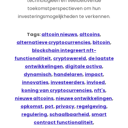
technologieën en veelbelovende
toekomstperspectieven om hun
investeringsmogelijkheden te verkennen.
Tags:
altcoin nieuws
,
altcoins
,
alternatieve cryptocurrencies
,
bitcoin
,
blockchain integreert nft-
functionaliteit
,
cryptowereld
,
de laatste
ontwikkelingen
,
digitale activa
,
dynamisch
,
handelaren
,
impact
,
innovaties
,
investeerders
,
invloed
,
koning van cryptocurrencies
,
nft's
,
nieuwe altcoins
,
nieuwe ontwikkelingen
,
opkomst
,
pot
,
privacy
,
regelgeving
,
regulering
,
schaalbaarheid
,
smart
contract functionaliteit
,