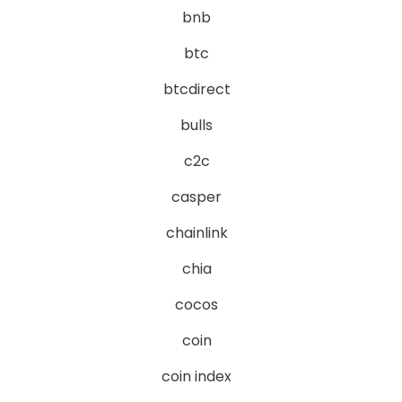
bnb
btc
btcdirect
bulls
c2c
casper
chainlink
chia
cocos
coin
coin index