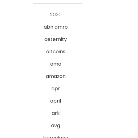
2020
abn amro
aeternity
altcoins
ama
amazon
apr
april
ark
avg
barcelona