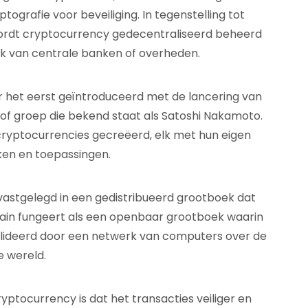
tografie voor beveiliging. In tegenstelling tot
, wordt cryptocurrency gedecentraliseerd beheerd
jk van centrale banken of overheden.
 het eerst geïntroduceerd met de lancering van
of groep die bekend staat als Satoshi Nakamoto.
 cryptocurrencies gecreëerd, elk met hun eigen
en en toepassingen.
astgelegd in een gedistribueerd grootboek dat
hain fungeert als een openbaar grootboek waarin
alideerd door een netwerk van computers over de
e wereld.
yptocurrency is dat het transacties veiliger en