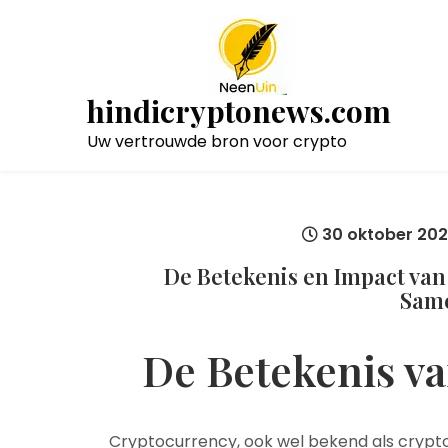
Naar
de
inhoud
gaan
hindicryptonews.com
Uw vertrouwde bron voor crypto
30 oktober 20
De Betekenis en Impact va
Sam
De Betekenis v
Cryptocurrency, ook wel bekend als cryptog