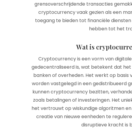
grensoverschrijdende transacties gemakk
cryptocurrency vaak gezien als een mani
toegang te bieden tot financiële dienst
hebben tot het tr
Wat is cryptocurr
Cryptocurrency is een vorm van digitale
gedecentraliseerd is, wat betekent dat het n
banken of overheden. Het werkt op basis v
worden vastgelegd in een gedistribueerd gr
kunnen cryptocurrency bezitten, verhandel
zoals betalingen of investeringen. Het unie
het vertrouwt op wiskundige algoritmen en 
creatie van nieuwe eenheden te regulere
disruptieve kracht is 