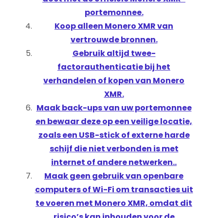
portemonnee.
Koop alleen Monero XMR van
vertrouwde bronnen.
Gebruik altijd twee-
factorauthenticatie bij het
verhandelen of kopen van Monero
XMR.
Maak back-ups van uw portemonnee
en bewaar deze op een veilige locatie,
zoals een USB-stick of externe harde
schijf die niet verbonden is met
internet of andere netwerken..
Maak geen gebruik van openbare
computers of Wi-Fi om transacties uit
te voeren met Monero XMR, omdat dit
risico’s kan inhouden voor de